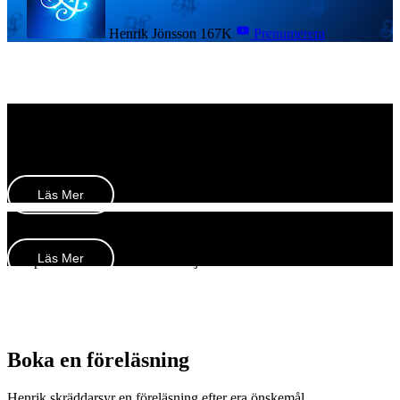
Henrik Jönsson
167K
Prenumerera
OM HENRIK JÖNSSON
Henrik Jönsson är oberoende samhällsdebattör &
entreprenör som publicerar videokrönikor varje vecka.
Läs Mer
Om Henrik Jönsson
Henrik Jönsson är en oberoende samhällsdebattör och entreprenör
Läs Mer
som publicerar videokrönikor varje vecka.
Boka en föreläsning
Henrik skräddarsyr en föreläsning efter era önskemål.