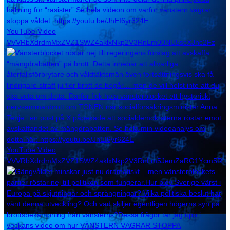
YouTube Video
VVVRbXdrdmMxZVZ1SWZ4aklxNkp2V3RnLm00NU5scXJhc2Fz
YouTube Video
VVVRbXdrdmMxZVZ1SWZ4aklxNkp2V3RnLm5JemZaRG1Ycm5R