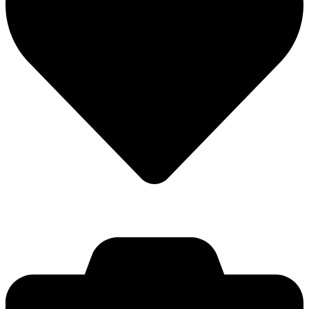
Stötta mig ⇢