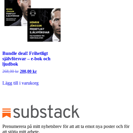
Bundle deal! Frihetligt
självförsvar – e-bok och
ljudbok
Det
Det
268,00
kr
200,00
kr
ursprungliga
nuvarande
priset
priset
Lägg till i varukorg
var:
är:
268,00 kr.
200,00 kr.
Prenumerera på mitt nyhetsbrev för att att ta emot nya poster och för
att stötta mitt arbete.