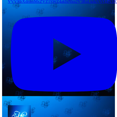
VVVRbXdrdmMxZVZ1SWZ4aklxNkp2V3RnLkduVVQ4N3JC