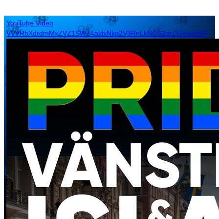
YouTube Video
VVVRbXdrdmMxZVZ1SWZ4aklxNkp2V3RnLkNOS2drZGVwbHJF