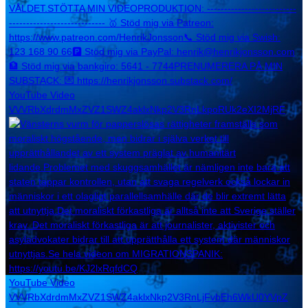
YouTube Video
VVVRbXdrdmMxZVZ1SWZ4aklxNkp2V3RnLkpoRUk2eXI2MjRF
YouTube Video
VVVRbXdrdmMxZVZ1SWZ4aklxNkp2V3RnLjFvbEh6WkU0YVpZ