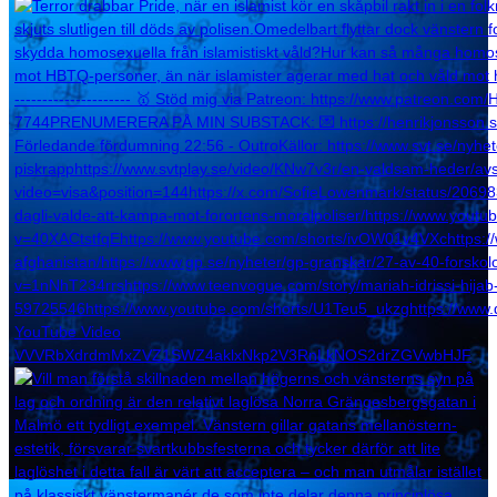
YouTube Video
VVVRbXdrdmMxZVZ1SWZ4aklxNkp2V3RnLkNOS2drZGVwbHJF