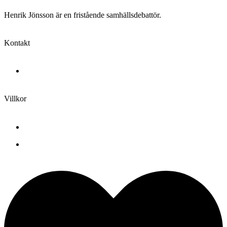
Henrik Jönsson är en fristående samhällsdebattör.
Kontakt
bookings@henrikjonsson.com
Villkor
Köp- och leveransvillkor
Köp- och leveransvillkor